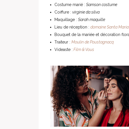
Costume marié :
Samson costume
Coiffure :
virginie da silva
Maquillage :
Sarah maquille
Lieu de réception :
domaine Santa Maria
Bouquet de la mariée et décoration flora
Traiteur :
Moulin de Poustagnacq
Videaste :
Film & Vous