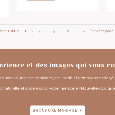
Page 1 sur 11
1
2
3
4
5
…
10
…
»
Dernière page 
érience et des images qui vous r
humaine, faite de confiance, de liberté et d’émotions partagée
 naturelle et sincère pour votre mariage en Nouvelle-Aquitaine, j
BROCHURE MARIAGE