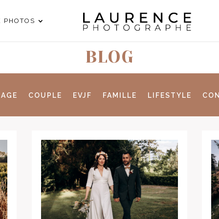
E PHOTOS
BLOG
IAGE
COUPLE
EVJF
FAMILLE
LIFESTYLE
CON