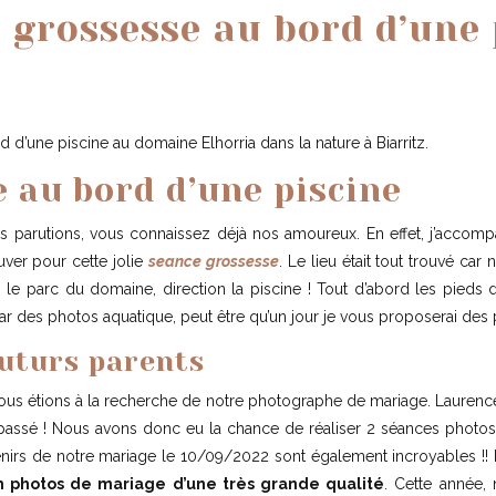
 grossesse au bord d’une 
’une piscine au domaine Elhorria dans la nature à Biarritz.
 au bord d’une piscine
es parutions, vous connaissez déjà nos amoureux. En effet, j’accom
uver pour cette jolie
seance grossesse
. Le lieu était tout trouvé ca
e parc du domaine, direction la piscine ! Tout d’abord les pieds da
ée par des photos aquatique, peut être qu’un jour je vous proposerai de
uturs parents
nous étions à la recherche de notre photographe de mariage. Laurenc
n passé ! Nous avons donc eu la chance de réaliser 2 séances photo
nirs de notre mariage le 10/09/2022 sont également incroyables !! 
 photos de mariage d’une très grande qualité
. Cette année,