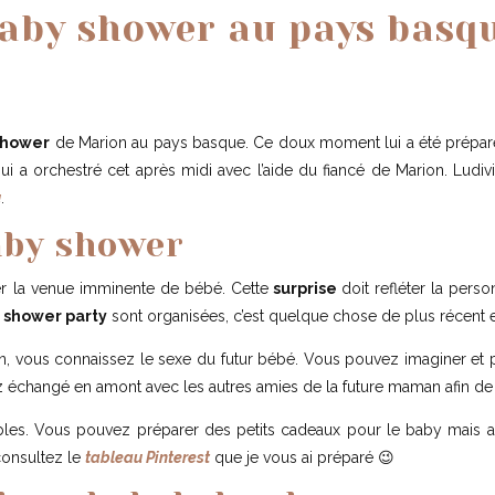
aby shower au pays basq
shower
de Marion au pays basque. Ce doux moment lui a été préparé e
qui a orchestré cet après midi avec l’aide du fiancé de Marion. Lud
u
.
aby shower
r la venue imminente de bébé. Cette
surprise
doit refléter la perso
 shower party
sont organisées, c’est quelque chose de plus récent 
n, vous connaissez le sexe du futur bébé. Vous pouvez imaginer et
 échangé en amont avec les autres amies de la future maman afin de 
sibles. Vous pouvez préparer des petits cadeaux pour le baby mais a
 consultez le
tableau Pinterest
que je vous ai préparé 😉