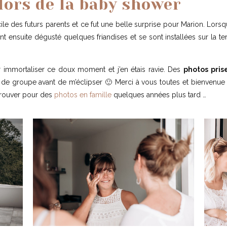
lors de la baby shower
 des futurs parents et ce fut une belle surprise pour Marion. Lorsqu
ensuite dégusté quelques friandises et se sont installées sur la terra
r immortaliser ce doux moment et j’en étais ravie. Des
photos prise
 de groupe avant de m’éclipser 🙂 Merci à vous toutes et bienvenue a
etrouver pour des
photos en famille
quelques années plus tard …