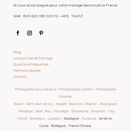
Je vous accompagne pour votre mariage dans toute la France
Siret : 809 620 081 000 12 – APE : 7420Z
Blog
Une journée de Mariage
Questions fréquentes
Mentions légales
Contact
Photographe pays basque
–
Photographe Landes
–
Photographe
Gironde
Bidart
.
Saint Jean de luz
.
Anglet
.
Bayonne
.
Biarritz
.
Arcangues
.
Hendaye
.
Sare
.
Pau
.
Hossegor
.
Biscarosse
.
Arcachon
.
Cap
Ferret
.
Bordeaux
.
Lacanau
. Dordogne .
Toulouse
. Ile de ré .
Corse . Bretagne . French Riviera