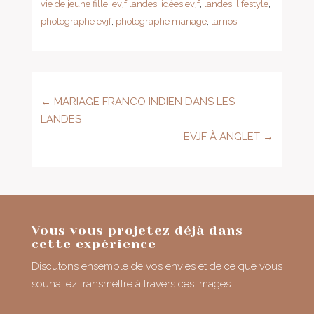
vie de jeune fille
,
evjf landes
,
idées evjf
,
landes
,
lifestyle
,
photographe evjf
,
photographe mariage
,
tarnos
←
MARIAGE FRANCO INDIEN DANS LES
LANDES
EVJF À ANGLET
→
Vous vous projetez déjà dans
cette expérience
Discutons ensemble de vos envies et de ce que vous
souhaitez transmettre à travers ces images.